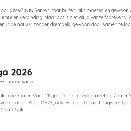
e op 16 mei? 🥾🥾 Samen naar buiten, niks moeten en gewoon
imte en verbinding. Maar dat is niet altijd vanzelfsprekend. W
in de natuur, zonder drempels, gewoon door samen te lopen
ga 2026
026
DOOR
WIEKE
ok in de zomer! Vanaf 15 juni kan je meedoen met de Zomer 
welkom in de Yoga OAZE, ook als je als toerist Langweer tijdel
20 en 27 juli…