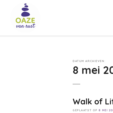
G
a
n
a
a
r
d
e
i
n
DATUM ARCHIEVEN:
h
8 mei 2
o
u
d
Walk of Li
GEPLAATST OP
8 MEI 2