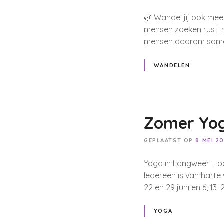
🌿 Wandel jij ook me
mensen zoeken rust, ru
mensen daarom samen 
WANDELEN
Zomer Yo
GEPLAATST OP
8 MEI 2
Yoga in Langweer – o
Iedereen is van harte 
22 en 29 juni en 6, 13, 
YOGA