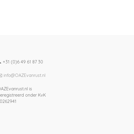
 +31 (0)6 49 61 87 30
✉️
info@OAZEvanrust.nl
AZEvanrust.nl is
eregistreerd onder KvK
0262941