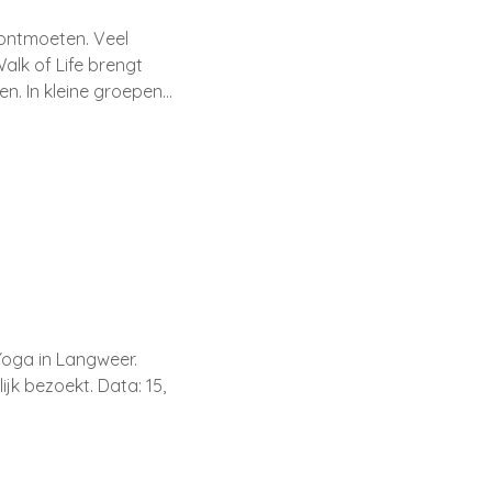
 ontmoeten. Veel
alk of Life brengt
. In kleine groepen…
Yoga in Langweer.
ijk bezoekt. Data: 15,