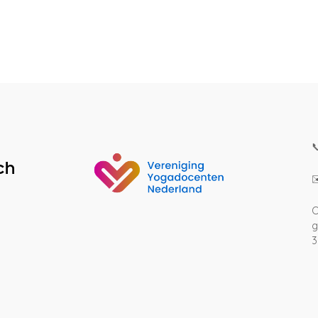

O
g
3