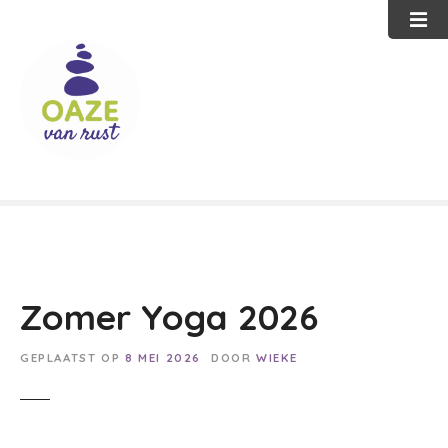
G
a
n
a
a
r
d
e
i
n
h
o
u
Zomer Yoga 2026
d
GEPLAATST OP
8 MEI 2026
DOOR
WIEKE