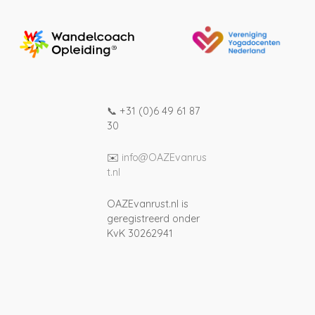
h
t
e
n
📞 +31 (0)6 49 61 87
30
n
a
✉️
info@OAZEvanrus
t.nl
v
OAZEvanrust.nl is
i
geregistreerd onder
KvK 30262941
g
a
t