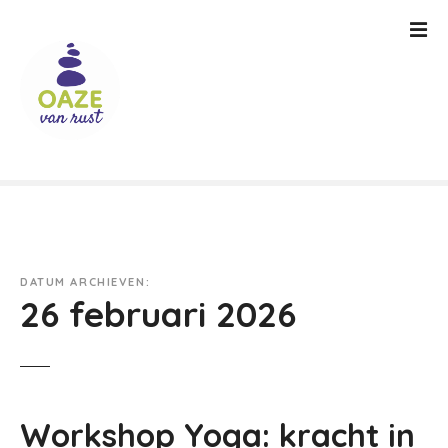
G
a
n
a
a
r
d
e
i
n
h
o
DATUM ARCHIEVEN:
u
26 februari 2026
d
Workshop Yoga: kracht in