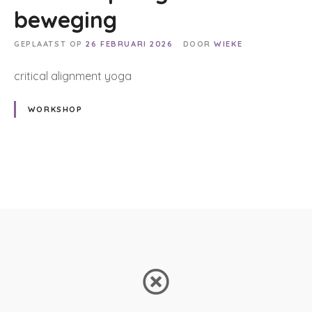
beweging
GEPLAATST OP
26 FEBRUARI 2026
DOOR
WIEKE
critical alignment yoga
WORKSHOP
B
e
r
i
c