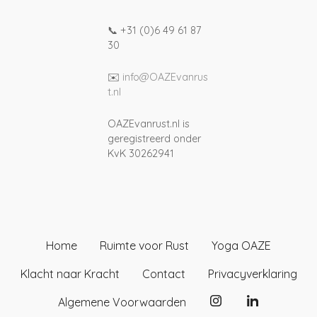
📞 +31 (0)6 49 61 87
30
✉️
info@OAZEvanrus
t.nl
OAZEvanrust.nl is
geregistreerd onder
KvK 30262941
Home
Ruimte voor Rust
Yoga OAZE
Klacht naar Kracht
Contact
Privacyverklaring
Algemene Voorwaarden