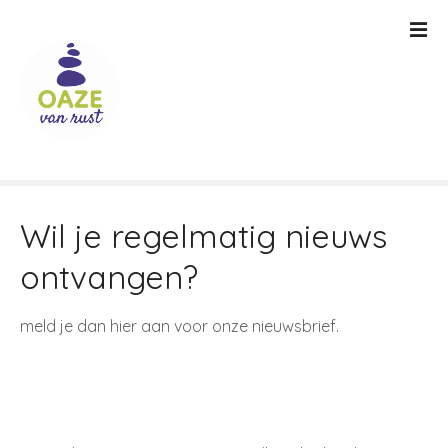
G
a
n
a
a
r
d
e
i
Wil je regelmatig nieuws
n
h
ontvangen?
o
u
d
meld je dan hier aan voor onze nieuwsbrief.